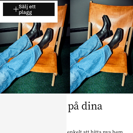
Sälj ett
plagg
Förläng livet på dina
Blankens
Mai och Blankens gör det enkelt att hitta nya hem