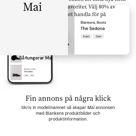
till dina gamla Blankens-favoriter. Välj 80% av
vinsten i cash eller 100% att handla för på
Blankens.com.
Sälj ett plagg
Så fungerar Mai
Fin annons på några klick
Skriv in modellnamnet så skapar Mai annonsen
med Blankens produktbilder och
produktinformation.